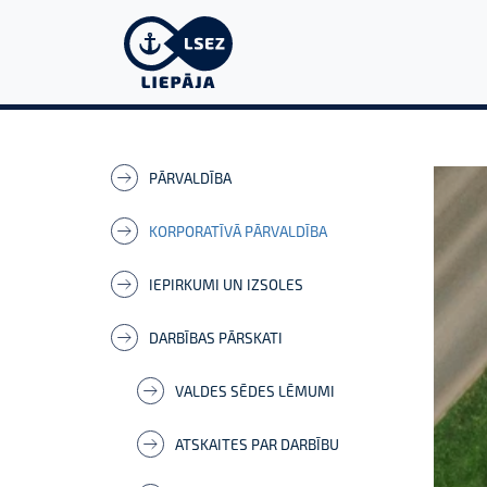
PĀRVALDĪBA
KORPORATĪVĀ PĀRVALDĪBA
IEPIRKUMI UN IZSOLES
DARBĪBAS PĀRSKATI
VALDES SĒDES LĒMUMI
ATSKAITES PAR DARBĪBU