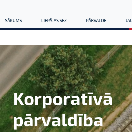
SĀKUMS
LIEPĀJAS SEZ
PĀRVALDE
JA
Korporatīvā
pārvaldība