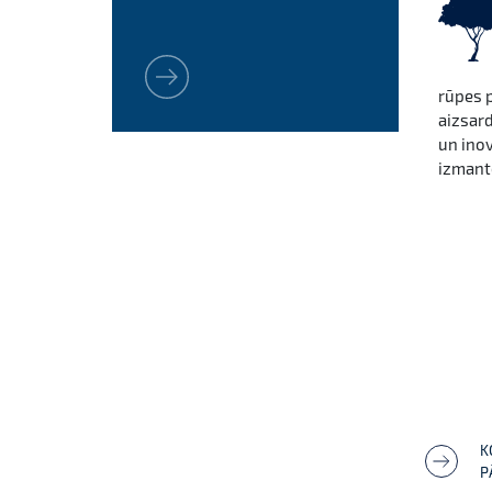
rūpes 
Next
aizsard
un ino
izman
K
P