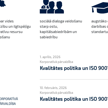
par vides
sociālā dialoga veidošanu
augstāko 
zību un ilgtspējīgu
starp ostu,
darbības 
vatīvu resursu
kapitālsabiedrībām un
standartu
tošanu
sabiedrību
1. aprīlis, 2026
Korporatīvā pārvaldība
Kvalitātes politika un ISO 900
10. februāris, 2026
Korporatīvā pārvaldība
Kvalitātes politika un ISO 900
ORPORATĪVĀ
ĀRVALDĪBA