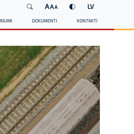
A
LV
A
A
UNUMI
DOKUMENTI
KONTAKTI