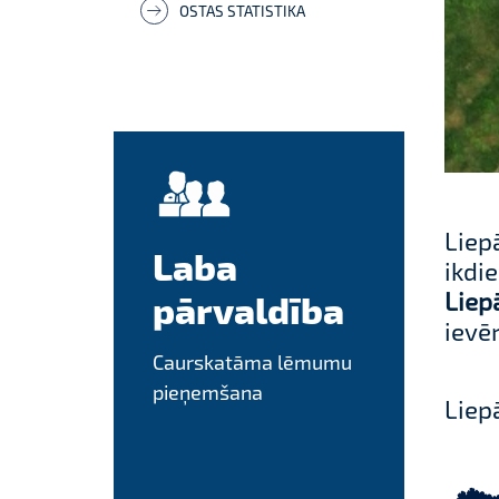
OSTAS STATISTIKA
Liep
Laba
ikdie
Liep
pārvaldība
ievē
Caurskatāma lēmumu
pieņemšana
Liep