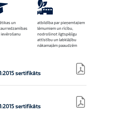
ētikas un
atbildība par pieņemtajiem
caurredzamības
lēmumiem un rīcību,
 ievērošanu
nodrošinot ilgtspējīgu
attīstību un labklājību
nākamajām paaudzēm
1:2015 sertifikāts
1:2015 sertifikāts