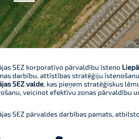
ājas SEZ korporatīvo pārvaldību īsteno
Liepā
nas darbību, attīstības stratēģiju īstenošanu
ājas SEZ valde
, kas pieņem stratēģiskus lē
rošanu, veicinot efektīvu zonas pārvaldību un
ājas SEZ pārvaldes darbības pamats, atbilsto