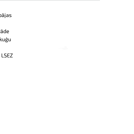
pājas
rāde
 kuģu
 LSEZ