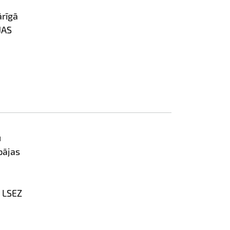
ārīgā
JAS
u
pājas
 LSEZ