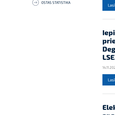
OSTAS STATISTIKA
Lasī
Iep
pri
Deg
LSE
14.11.20
Lasī
Ele