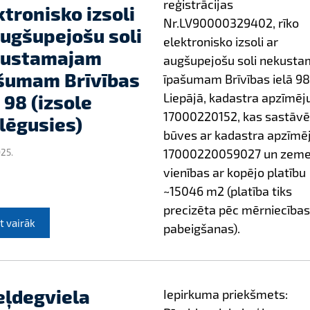
reģistrācijas
ktronisko izsoli
Nr.LV90000329402, rīko
augšupejošu soli
elektronisko izsoli ar
ustamajam
augšupejošu soli nekust
šumam Brīvības
īpašumam Brīvības ielā 98
Liepājā, kadastra apzīmē
 98 (izsole
17000220152, kas sastāvē
lēgusies)
būves ar kadastra apzīm
17000220059027 un zem
025.
vienības ar kopējo platību
~15046 m2 (platība tiks
precizēta pēc mērniecības
t vairāk
pabeigšanas).
eļdegviela
Iepirkuma priekšmets: