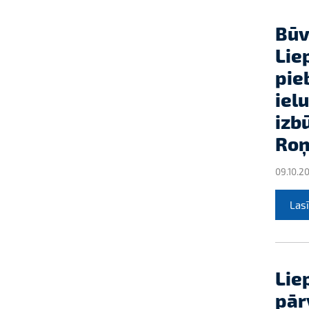
Būv
Lie
pie
iel
izb
Roņ
09.10.2
Lasī
Lie
pār