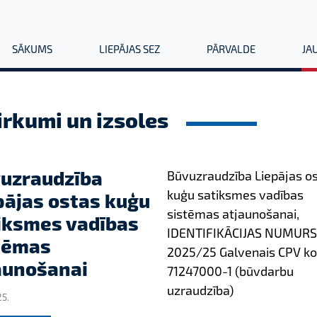
SĀKUMS
LIEPĀJAS SEZ
PĀRVALDE
JA
irkumi un izsoles
uzraudzība
Būvuzraudzība Liepājas o
kuģu satiksmes vadības
pājas ostas kuģu
sistēmas atjaunošanai,
iksmes vadības
IDENTIFIKĀCIJAS NUMURS
tēmas
2025/25 Galvenais CPV ko
aunošanai
71247000-1 (būvdarbu
uzraudzība)
25.