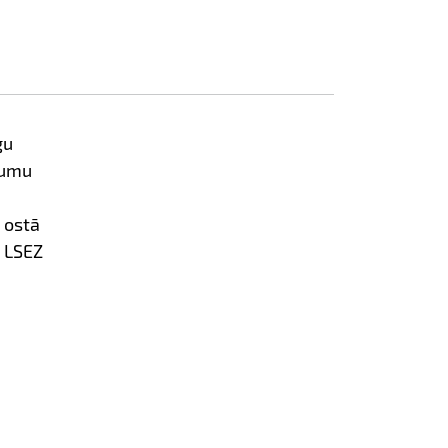
ģu
tumu
 ostā
 LSEZ