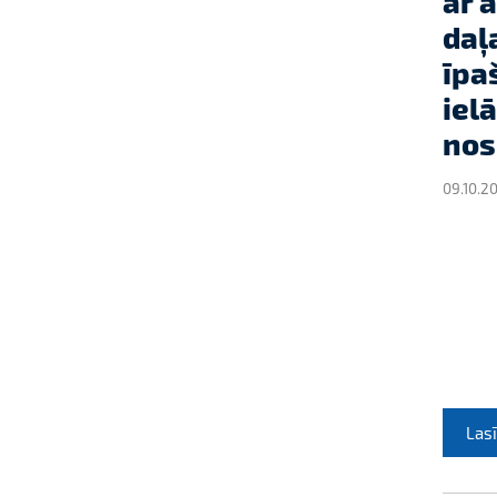
ar 
daļ
īpa
ielā
nos
09.10.2
Lasī