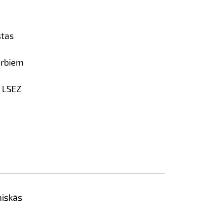
stas
arbiem
 LSEZ
miskās