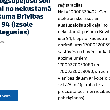
augšupejošu soli
reģistrācijas
ai no nekustamā
Nr.LV90000329402, rīko
šuma Brīvības
elektronisko izsoli ar
 94 (izsole
augšupejošu soli daļai no
lēgusies)
nekustamā īpašuma Brīvī
ielā 94, Liepājā, kadastra
025.
apzīmējums 17000220059
sastāvēs no būvēm ar kad
apzīmējumiem
17000220059089 un
17000220059090, un zem
vienības daļām ar kopējo 
~21778 m2 (platība tiks
precizēta pēc mērniecības
t vairāk
pabeigšanas).