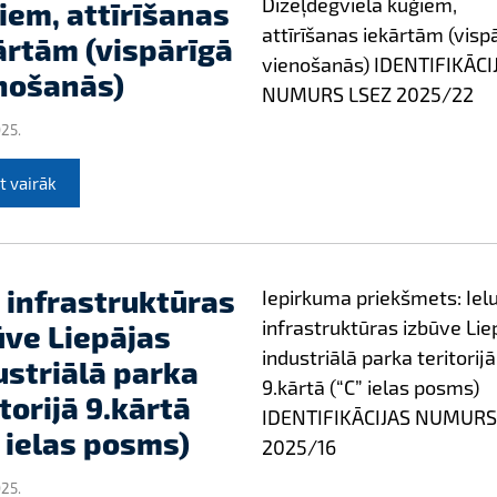
Dīzeļdegviela kuģiem,
iem, attīrīšanas
attīrīšanas iekārtām (visp
ārtām (vispārīgā
vienošanās) IDENTIFIKĀCI
nošanās)
NUMURS LSEZ 2025/22
025.
t vairāk
u infrastruktūras
Iepirkuma priekšmets: Iel
infrastruktūras izbūve Lie
ūve Liepājas
industriālā parka teritorijā
ustriālā parka
9.kārtā (“C” ielas posms)
itorijā 9.kārtā
IDENTIFIKĀCIJAS NUMURS
” ielas posms)
2025/16
025.