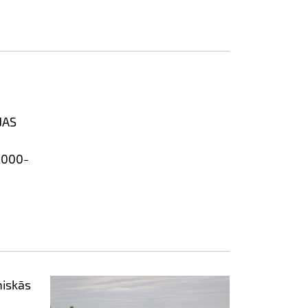
JAS
2000-
miskās