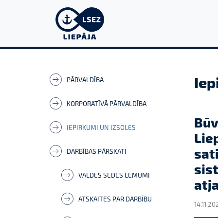
Iep
PĀRVALDĪBA
KORPORATĪVĀ PĀRVALDĪBA
Būv
IEPIRKUMI UN IZSOLES
Lie
sat
DARBĪBAS PĀRSKATI
sis
VALDES SĒDES LĒMUMI
atj
ATSKAITES PAR DARBĪBU
14.11.20