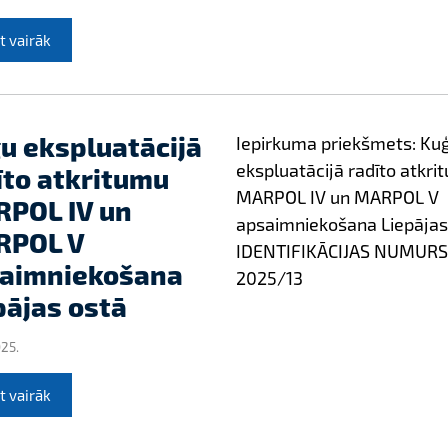
t vairāk
u ekspluatācijā
Iepirkuma priekšmets: Ku
ekspluatācijā radīto atkri
īto atkritumu
MARPOL IV un MARPOL V
POL IV un
apsaimniekošana Liepājas
RPOL V
IDENTIFIKĀCIJAS NUMURS
aimniekošana
2025/13
pājas ostā
025.
t vairāk