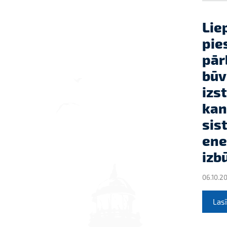
Lie
pie
pār
būv
izs
kan
sis
ene
izb
06.10.2
Lasī