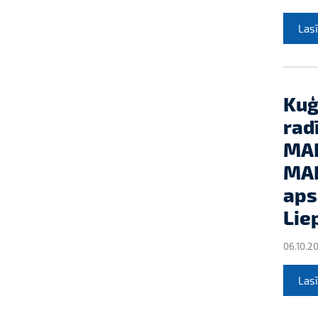
Lasī
Kuģ
rad
MAR
MA
aps
Lie
06.10.2
Lasī