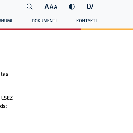
A
LV
A
A
UNUMI
DOKUMENTI
KONTAKTI
stas
 LSEZ
ds: