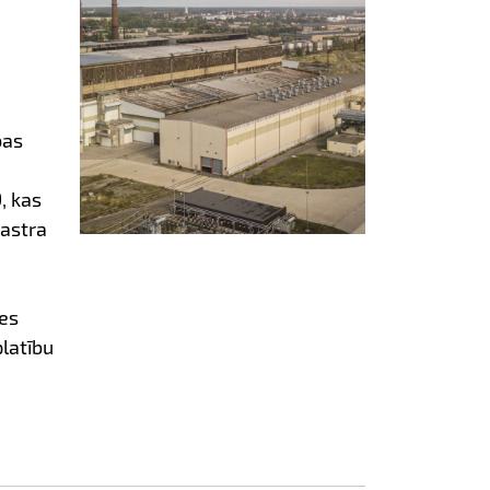
bas
, kas
astra
es
platību