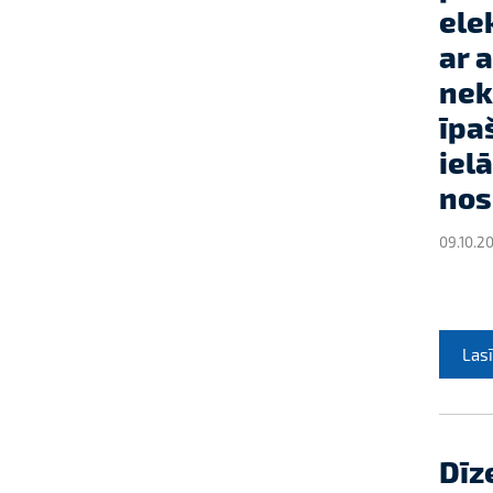
ele
ar 
nek
īpa
ielā
nos
09.10.2
Lasī
Dīz