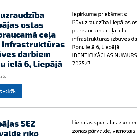
uzraudzība
Iepirkuma priekšmets:
Būvuzraudzība Liepājas o
pājas ostas
piebraucamā ceļa ielu
braucamā ceļa
infrastruktūras izbūves d
u infrastruktūras
Roņu ielā 6, Liepājā,
ūves darbiem
IDENTIFIKĀCIJAS NUMURS
u ielā 6, Liepājā
2025/7
025.
t vairāk
pājas SEZ
Liepājas speciālās ekono
zonas pārvalde, vienotais
valde rīko