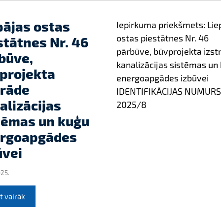
pājas ostas
Iepirkuma priekšmets: Lie
ostas piestātnes Nr. 46
stātnes Nr. 46
pārbūve, būvprojekta izst
būve,
kanalizācijas sistēmas un
projekta
energoapgādes izbūvei
trāde
IDENTIFIKĀCIJAS NUMURS
alizācijas
2025/8
tēmas un kuģu
rgoapgādes
ūvei
025.
t vairāk