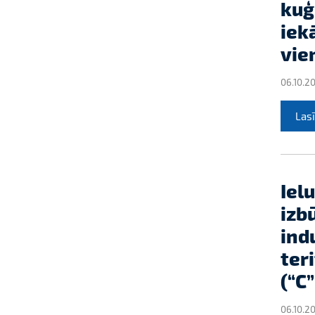
kuģ
iek
vie
06.10.2
Lasī
Iel
izb
ind
ter
(“C
06.10.2