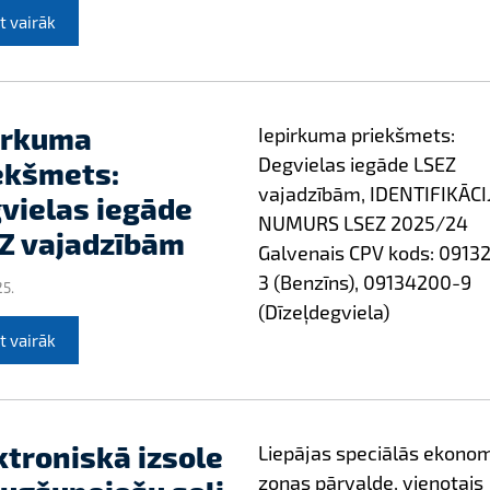
t vairāk
irkuma
Iepirkuma priekšmets:
Degvielas iegāde LSEZ
ekšmets:
vajadzībām, IDENTIFIKĀCI
vielas iegāde
NUMURS LSEZ 2025/24
Z vajadzībām
Galvenais CPV kods: 0913
3 (Benzīns), 09134200-9
25.
(Dīzeļdegviela)
t vairāk
ktroniskā izsole
Liepājas speciālās ekono
zonas pārvalde, vienotais