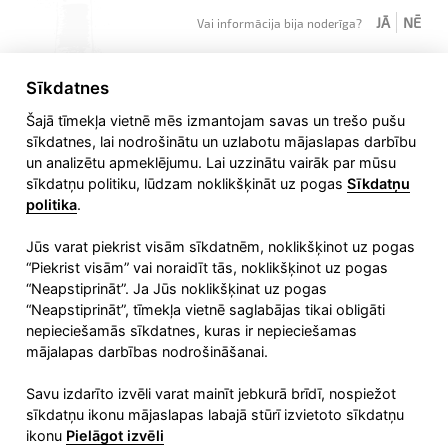
JĀ
NĒ
Vai informācija bija noderīga?
Sīkdatnes
Šajā tīmekļa vietnē mēs izmantojam savas un trešo pušu
sīkdatnes, lai nodrošinātu un uzlabotu mājaslapas darbību
un analizētu apmeklējumu. Lai uzzinātu vairāk par mūsu
sīkdatņu politiku, lūdzam noklikšķināt uz pogas
Sīkdatņu
politika
.
Jūs varat piekrist visām sīkdatnēm, noklikšķinot uz pogas
“Piekrist visām” vai noraidīt tās, noklikšķinot uz pogas
Liepājas speciālās ekonomiskās zonas pārvalde
“Neapstiprināt”. Ja Jūs noklikšķinat uz pogas
Fēniksa iela 4, Liepāja,
“Neapstiprināt”, tīmekļa vietnē saglabājas tikai obligāti
LV-3401, Latvija
nepieciešamās sīkdatnes, kuras ir nepieciešamas
mājalapas darbības nodrošināšanai.
Tālrunis:
+371 63427605
E-pasts:
lsez@lsez.lv
Savu izdarīto izvēli varat mainīt jebkurā brīdī, nospiežot
sīkdatņu ikonu mājaslapas labajā stūrī izvietoto sīkdatņu
ikonu
Pielāgot izvēli