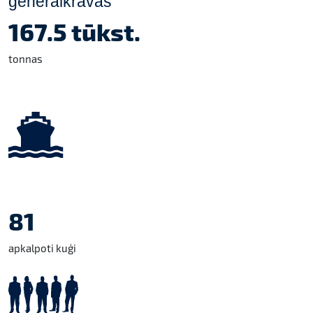
ģenerālkravas
167.5 tūkst.
tonnas
81
apkalpoti kuģi