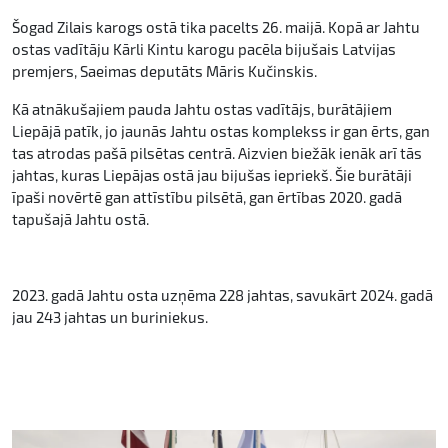
Šogad Zilais karogs ostā tika pacelts 26. maijā. Kopā ar Jahtu
ostas vadītāju Kārli Kintu karogu pacēla bijušais Latvijas
premjers, Saeimas deputāts Māris Kučinskis.
Kā atnākušajiem pauda Jahtu ostas vadītājs, burātājiem
Liepājā patīk, jo jaunās Jahtu ostas komplekss ir gan ērts, gan
tas atrodas pašā pilsētas centrā. Aizvien biežāk ienāk arī tās
jahtas, kuras Liepājas ostā jau bijušas iepriekš. Šie burātāji
īpaši novērtē gan attīstību pilsētā, gan ērtības 2020. gadā
tapušajā Jahtu ostā.
2023. gadā Jahtu osta uzņēma 228 jahtas, savukārt 2024. gadā
jau 243 jahtas un buriniekus.