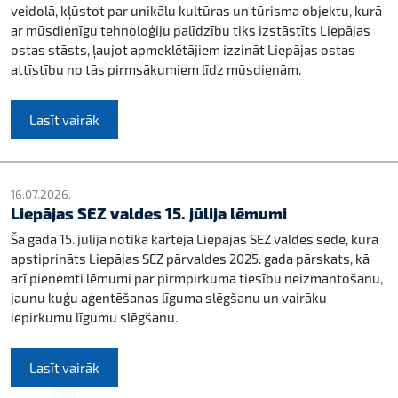
veidolā, kļūstot par unikālu kultūras un tūrisma objektu, kurā
ar mūsdienīgu tehnoloģiju palīdzību tiks izstāstīts Liepājas
ostas stāsts, ļaujot apmeklētājiem izzināt Liepājas ostas
attīstību no tās pirmsākumiem līdz mūsdienām.
Lasīt vairāk
16.07.2026.
Liepājas SEZ valdes 15. jūlija lēmumi
Šā gada 15. jūlijā notika kārtējā Liepājas SEZ valdes sēde, kurā
apstiprināts Liepājas SEZ pārvaldes 2025. gada pārskats, kā
arī pieņemti lēmumi par pirmpirkuma tiesību neizmantošanu,
jaunu kuģu aģentēšanas līguma slēgšanu un vairāku
iepirkumu līgumu slēgšanu.
Lasīt vairāk