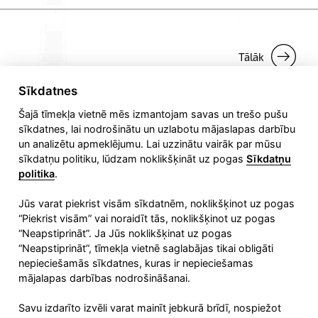
Tālāk
Sīkdatnes
Šajā tīmekļa vietnē mēs izmantojam savas un trešo pušu
sīkdatnes, lai nodrošinātu un uzlabotu mājaslapas darbību
un analizētu apmeklējumu. Lai uzzinātu vairāk par mūsu
sīkdatņu politiku, lūdzam noklikšķināt uz pogas
Sīkdatņu
politika
.
Jūs varat piekrist visām sīkdatnēm, noklikšķinot uz pogas
“Piekrist visām” vai noraidīt tās, noklikšķinot uz pogas
Liepājas speciālās ekonomiskās zonas pārvalde
“Neapstiprināt”. Ja Jūs noklikšķinat uz pogas
Fēniksa iela 4, Liepāja,
“Neapstiprināt”, tīmekļa vietnē saglabājas tikai obligāti
LV-3401, Latvija
nepieciešamās sīkdatnes, kuras ir nepieciešamas
mājalapas darbības nodrošināšanai.
Tālrunis:
+371 63427605
E-pasts:
lsez@lsez.lv
Savu izdarīto izvēli varat mainīt jebkurā brīdī, nospiežot