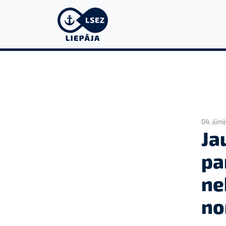
04. jūni
Ja
pa
ne
no