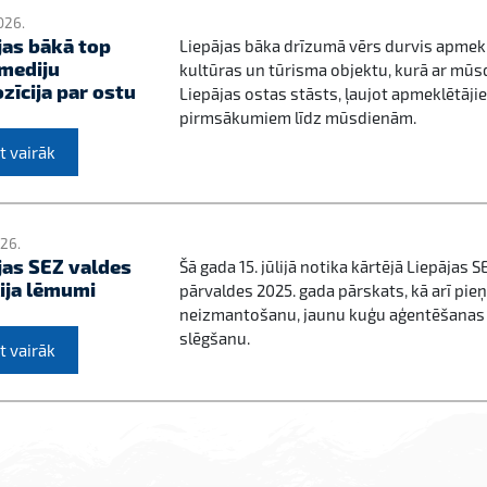
026.
jas bākā top
Liepājas bāka drīzumā vērs durvis apmekl
mediju
kultūras un tūrisma objektu, kurā ar mūsd
zīcija par ostu
Liepājas ostas stāsts, ļaujot apmeklētājie
pirmsākumiem līdz mūsdienām.
t vairāk
026.
jas SEZ valdes
Šā gada 15. jūlijā notika kārtējā Liepājas 
lija lēmumi
pārvaldes 2025. gada pārskats, kā arī pi
neizmantošanu, jaunu kuģu aģentēšanas 
slēgšanu.
t vairāk