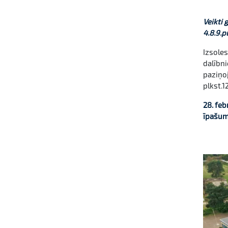
Veikti 
4.8.9.p
Izsoles
dalībni
paziņoj
plkst.1
28. fe
īpašuma