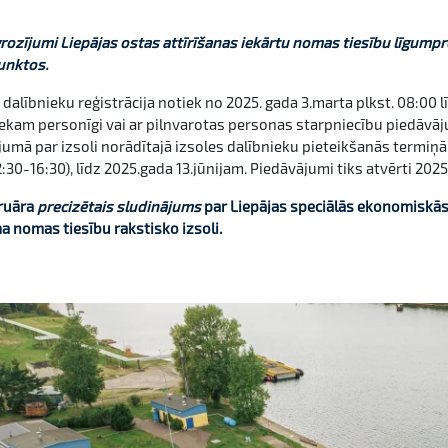
grozījumi Liepājas ostas attīrīšanas iekārtu nomas tiesību līgumprojekta
unktos.
 dalībnieku reģistrācija notiek no 2025. gada 3.marta plkst. 08:00 lī
ekam personīgi vai ar pilnvarotas personas starpniecību piedāvājum
umā par izsoli norādītajā izsoles dalībnieku pieteikšanās termiņā
2:30-16:30), līdz 2025.gada 13.jūnijam. Piedāvājumi tiks atvērti 2025.
bruāra
precizētais sludinājums
par Liepājas speciālās ekonomiskā
 nomas tiesību rakstisko izsoli.