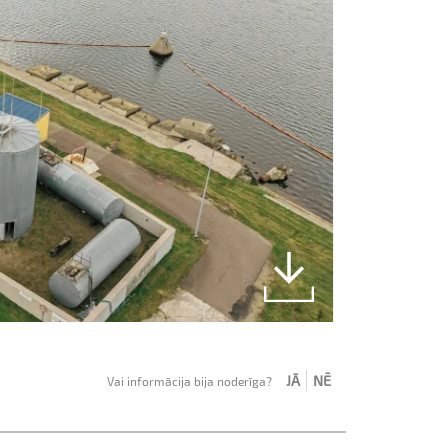
JĀ
NĒ
Vai informācija bija noderīga?