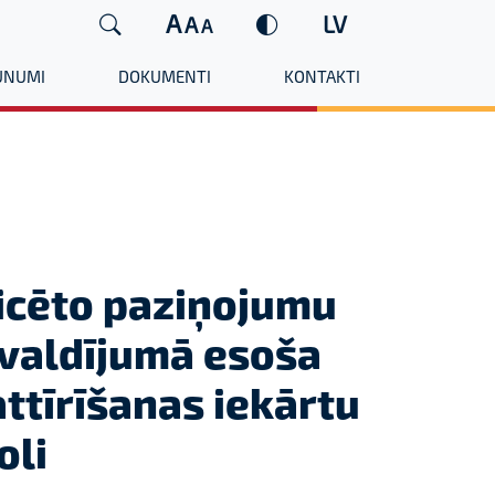
A
LV
A
A
UNUMI
DOKUMENTI
KONTAKTI
icēto paziņojumu
 valdījumā esoša
ttīrīšanas iekārtu
oli