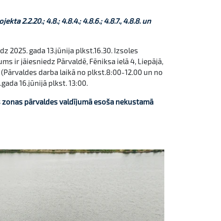
 2.2.20.; 4.8.; 4.8.4.; 4.8.6.; 4.8.7., 4.8.8. un
dz 2025. gada 13.jūnija plkst.16.30. Izsoles
s ir jāiesniedz Pārvaldē, Fēniksa ielā 4, Liepājā,
 (Pārvaldes darba laikā no plkst.8:00-12.00 un no
gada 16.jūnijā plkst. 13:00.
s zonas pārvaldes valdījumā esoša nekustamā