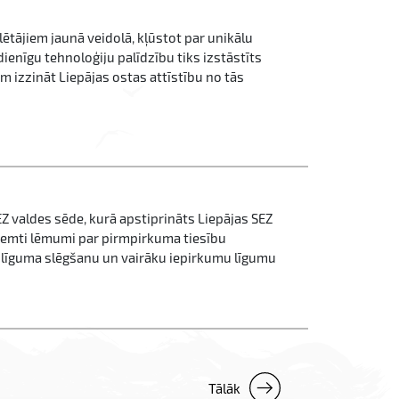
ētājiem jaunā veidolā, kļūstot par unikālu
ienīgu tehnoloģiju palīdzību tiks izstāstīts
m izzināt Liepājas ostas attīstību no tās
SEZ valdes sēde, kurā apstiprināts Liepājas SEZ
eņemti lēmumi par pirmpirkuma tiesību
līguma slēgšanu un vairāku iepirkumu līgumu
Tālāk