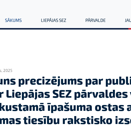
SĀKUMS
LIEPĀJAS SEZ
PĀRVALDE
JA
js, 2025
uns precizējums par publ
r Liepājas SEZ pārvaldes
kustamā īpašuma ostas a
mas tiesību rakstisko izs