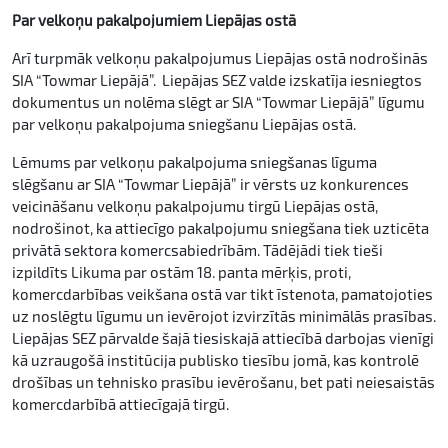
Par velkoņu pakalpojumiem Liepājas ostā
Arī turpmāk velkoņu pakalpojumus Liepājas ostā nodrošinās
SIA “Towmar Liepājā”. Liepājas SEZ valde izskatīja iesniegtos
dokumentus un nolēma slēgt ar SIA “Towmar Liepājā” līgumu
par velkoņu pakalpojuma sniegšanu Liepājas ostā.
Lēmums par velkoņu pakalpojuma sniegšanas līguma
slēgšanu ar SIA “Towmar Liepājā” ir vērsts uz konkurences
veicināšanu velkoņu pakalpojumu tirgū Liepājas ostā,
nodrošinot, ka attiecīgo pakalpojumu sniegšana tiek uzticēta
privātā sektora komercsabiedrībām. Tādējādi tiek tieši
izpildīts Likuma par ostām 18. panta mērķis, proti,
komercdarbības veikšana ostā var tikt īstenota, pamatojoties
uz noslēgtu līgumu un ievērojot izvirzītās minimālās prasības.
Liepājas SEZ pārvalde šajā tiesiskajā attiecībā darbojas vienīgi
kā uzraugošā institūcija publisko tiesību jomā, kas kontrolē
drošības un tehnisko prasību ievērošanu, bet pati neiesaistās
komercdarbībā attiecīgajā tirgū.