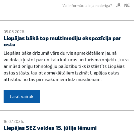
JĀ
NĒ
Vai informācija bija noderīga?
05.08.2026.
Liepājas bākā top multimediju ekspozīcija par
ostu
Liepājas bāka drīzumā vērs durvis apmeklētājiem jaunā
veidolā, kļūstot par unikālu kultūras un tūrisma objektu, kurā
ar mūsdienīgu tehnoloģiju palīdzību tiks izstāstīts Liepājas
ostas stāsts, ļaujot apmeklētājiem izzināt Liepājas ostas
attīstību no tās pirmsākumiem līdz mūsdienām.
Lasīt vairāk
16.07.2026.
Liepājas SEZ valdes 15. jūlija lēmumi