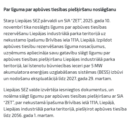
Par līguma par apbūves tiesības piešķiršanu noslēgšanu
Starp Liepājas SEZ pārvaldi un SIA “ZET”, 2025. gada 10.
novembrī tika noslēgts līgums par apbūves tiesības
rezervēšanu Liepājas industriālā parka teritorijā uz
nekustamo īpašumu Brīvības iela 111A, Liepājā. Izpildot
apbūves tiesību rezervēšanas līguma nosacījumus,
uzņēmums apliecināja savu gatavību slēgt līgumu par
apbūves tiesības piešķiršanu Liepājas industriālā parka
teritorijā, lai īstenotu būvniecības ieceri par 5 MW
akumulatora enerģijas uzglabāšanas sistēmas (BESS) izbūvi
un nodošanu ekspluatācijā līdz 2027. gada 29. martam.
Liepājas SEZ valde izvērtēja iesniegtos dokumentus, un
nolēma slēgt līgumu par apbūves tiesības piešķiršanu ar SIA
“ZET”, par nekustamā īpašuma Brīvības ielā 111A, Liepājā,
Liepājas industriālā parka teritorijā, piešķirot apbūves tiesība
līdz 2056. gada 1. martam.