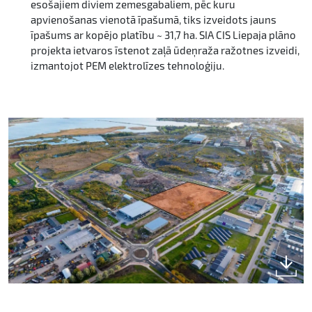
esošajiem diviem zemesgabaliem, pēc kuru
apvienošanas vienotā īpašumā, tiks izveidots jauns
īpašums ar kopējo platību ~ 31,7 ha. SIA CIS Liepaja plāno
projekta ietvaros īstenot zaļā ūdeņraža ražotnes izveidi,
izmantojot PEM elektrolīzes tehnoloģiju.