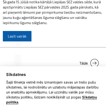
Šā gada 15. jūlijā notika kārtējā Liepājas SEZ valdes sēde, kurā
apstiprināts Liepājas SEZ pārvaldes 2025. gada pārskats, kā
arī pieņemti lēmumi par pirmpirkuma tiesību neizmantošanu,
jaunu kuģu aģentēšanas līguma slēgšanu un vairāku
iepirkumu līgumu slēgšanu.
Lasīt vairāk
Tālāk
Sīkdatnes
Šajā tīmekļa vietnē mēs izmantojam savas un trešo pušu
sīkdatnes, lai nodrošinātu un uzlabotu mājaslapas darbību
un analizētu apmeklējumu. Lai uzzinātu vairāk par mūsu
sīkdatņu politiku, lūdzam noklikšķināt uz pogas
Sīkdatņu
politika
.