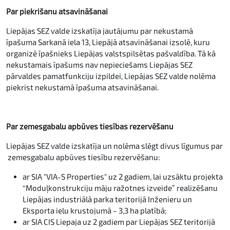
Par piekrišanu atsavināšanai
Liepājas SEZ valde izskatīja jautājumu par nekustamā
īpašuma Sarkanā iela 13, Liepājā atsavināšanai izsolē, kuru
organizē īpašnieks Liepājas valstspilsētas pašvaldība. Tā kā
nekustamais īpašums nav nepieciešams Liepājas SEZ
pārvaldes pamatfunkciju izpildei, Liepājas SEZ valde nolēma
piekrist nekustamā īpašuma atsavināšanai.
Par zemesgabalu apbūves tiesības rezervēšanu
Liepājas SEZ valde izskatīja un nolēma slēgt divus līgumus par
zemesgabalu apbūves tiesību rezervēšanu:
ar SIA "VIA-S Properties" uz 2 gadiem, lai uzsāktu projekta
“Moduļkonstrukciju māju ražotnes izveide” realizēšanu
Liepājas industriālā parka teritorijā Inženieru un
Eksporta ielu krustojumā ~ 3,3 ha platībā;
ar SIA CIS Liepaja uz 2 gadiem par Liepājas SEZ teritorijā