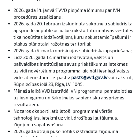
2026. gada 14. janvārī VVD pieņēma lēmumu par IVN
procedūras uzsākšanu;
2026. gada 20. februārī izsludināta sākotnējā sabiedriskā
apspriede ar publikāciju laikrakstā. Informatīvas vēstules
tika nosūtītas iedzīvotājiem, kuru nekustamie īpašumi ir
blakus plānotajai ražotnes teritorijai;
2026. gada 4. martā norisinājās sabiedriskā apspriešana;
Līdz 2026. gada 12. martam iedzīvotāji, valsts un
pašvaldības institūcijas savus priekšlikumus ietekmes
uz vidi novērtējuma programmai aicināti iesniegt Valsts
vides dienestam – e-pasts:
pasts@vvd.gov.lv
vai, rakstot,
Rūpniecības ielā 23, Rīga, LV-1045.
Mēneša laikā VVD izstrādā IVN programmu, pamatojoties
uz iesniegumu un Sākotnējās sabiedriskā apspriedes
rezultātiem.
Nozares eksperti, atbilstoši programmai vērtēs
tehnoloģijas, ietekmi uz vidi, drošības jautājumus.
Ziņojuma sagatavošana.
2026. gada otrajā pusē notiks izstrādātā ziņojuma