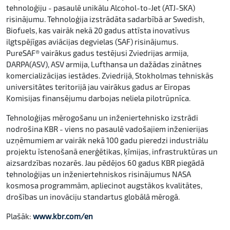
tehnoloģiju - pasaulē unikālu Alcohol-to-Jet (ATJ-SKA)
risinājumu. Tehnoloģija izstrādāta sadarbībā ar Swedish,
Biofuels, kas vairāk nekā 20 gadus attīsta inovatīvus
ilgtspējīgas aviācijas degvielas (SAF) risinājumus.
PureSAF® vairākus gadus testējusi Zviedrijas armija,
DARPA(ASV), ASV armija, Lufthansa un dažādas zinātnes
komercializācijas iestādes. Zviedrijā, Stokholmas tehniskās
universitātes teritorijā jau vairākus gadus ar Eiropas
Komisijas finansējumu darbojas neliela pilotrūpnīca.
Tehnoloģijas mērogošanu un inženiertehnisko izstrādi
nodrošina KBR - viens no pasaulē vadošajiem inženierijas
uzņēmumiem ar vairāk nekā 100 gadu pieredzi industriālu
projektu īstenošanā enerģētikas, ķīmijas, infrastruktūras un
aizsardzības nozarēs. Jau pēdējos 60 gadus KBR piegādā
tehnoloģijas un inženiertehniskos risinājumus NASA
kosmosa programmām, apliecinot augstākos kvalitātes,
drošības un inovāciju standartus globālā mērogā.
Plašāk:
www.kbr.com/en