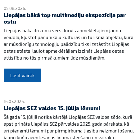
05.08.2026.
Liepājas bākā top multimediju ekspozīcija par
ostu
Liepājas bāka drīzumā vērs durvis apmeklētājiem jaunā
veidolā, kļūstot par unikālu kultūras un tūrisma objektu, kurā
ar mūsdienīgu tehnoloģiju palīdzību tiks izstāstīts Liepājas
ostas stāsts, ļaujot apmeklētājiem izzināt Liepājas ostas
attīstību no tās pirmsākumiem līdz mūsdienām.
Lasīt vairāk
16.07.2026.
Liepājas SEZ valdes 15. jūlija lēmumi
Šā gada 15. jūlijā notika kārtējā Liepājas SEZ valdes sēde, kurā
apstiprināts Liepājas SEZ pārvaldes 2025. gada pārskats, kā
arī pieņemti lēmumi par pirmpirkuma tiesību neizmantošanu,
jaunu kuģu aģentēšanas līguma slēgšanu un vairāku