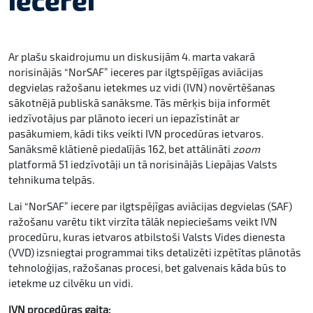
Ar plašu skaidrojumu un diskusijām 4. marta vakarā
norisinājās “NorSAF” ieceres par ilgtspējīgas aviācijas
degvielas ražošanu ietekmes uz vidi (IVN) novērtēšanas
sākotnējā publiskā sanāksme. Tās mērķis bija informēt
iedzīvotājus par plānoto ieceri un iepazīstināt ar
pasākumiem, kādi tiks veikti IVN procedūras ietvaros.
Sanāksmē klātienē piedalījās 162, bet attālināti
zoom
platformā 51 iedzīvotāji un tā norisinājās Liepājas Valsts
tehnikuma telpās.
Lai “NorSAF” iecere par ilgtspējīgas aviācijas degvielas (SAF)
ražošanu varētu tikt virzīta tālāk nepieciešams veikt IVN
procedūru, kuras ietvaros atbilstoši Valsts Vides dienesta
(VVD) izsniegtai programmai tiks detalizēti izpētītas plānotās
tehnoloģijas, ražošanas procesi, bet galvenais kāda būs to
ietekme uz cilvēku un vidi.
IVN procedūras gaita: