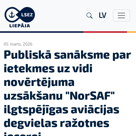
LV
05. marts, 2026
Publiskā sanāksme par
ietekmes uz vidi
novērtējuma
uzsākšanu "NorSAF"
ilgtspējīgas aviācijas
degvielas ražotnes
iecerei