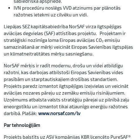
sabiedriskā apspriede.
IVN procedūru noslēgs VVD atzinums par plānotās
ražotnes ietekmi uz cilvēku un vidi.
Liepājas SEZ kapitālsabiedrība NorSAF virza ilgtspējīgas
aviācijas degvielas (SAF) attīstības projektu. Projektam ir
stratēģiski nozīmīga loma Eiropas aviācijas CO₂ emisiju
samazināšanā ar mērķi veicināt Eiropas Savienības ilgtspējas
un klimatneitralitātes mērķu sasniegšanu.
NorSAF mērķis ir radīt modernu, drošu un videi atbildīgu
ražotni, kas darbojas atbilstoši Eiropas Savienības vides
prasībām un starptautiskajiem drošības standartiem.
Projekts paredz izmantot ilgtspējīgas izejvielas un veicināt
aviācijas nozares pāreju uz zemāku emisiju risinājumiem.
Uzņēmums atbalsta valsts stratēģiju pārejai uz pilnībā zaļu
eneorgotīklu un izmantot tikai atjaunīgo enerģiju ražotnes
darbībā. Plašāk:
www.norsaf.com/lv
Par tehnoloģijām
Projekts balstīts uz ASV kompānijas KBR licencēto PureSAF®