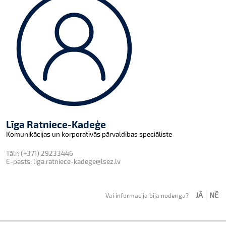
Līga Ratniece-Kadeģe
Komunikācijas un korporatīvās pārvaldības speciāliste
Tālr:
(+371) 29233446
E-pasts:
liga.ratniece-kadege@lsez.lv
JĀ
NĒ
Vai informācija bija noderīga?