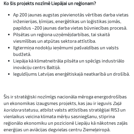
Ko šis projekts nozīmē Liepājai un reģionam?
Ap 200 jaunas augstas pievienotās vērtības darba vietas
inženierijas, ķīmijas, enerģētikas un loģistikas jomās,
papildus ~200 jaunas darba vietas būvniecības procesā.
Pilsētas un reģiona uzņēmējdarbības, tai skaitā
viesmīlības un atpūtas sektora attīstība.
Ilgtermiņa nodokļu ieņēmumi pašvaldības un valsts
budžetā.
Liepāja kā klimatneitrāla pilsēta un spēcīgs industriālo
inovāciju centrs Baltijā.
Ieguldījums Latvijas enerģētiskajā neatkarībā un drošībā.
Šis ir stratēģiski nozīmīgs nacionāla mēroga energodrošības
un ekonomikas izaugsmes projekts, kas jau ir ieguvis
Zaļā
koridora
statusu, atbilst valsts attīstības stratēģijai RIS3 un
vienlaikus veicina klimata mērķu sasniegšanu, stiprina
reģionālo ekonomiku un pozicionē Liepāju kā nākotnes zaļās
enerģijas un aviācijas degvielas centru Ziemeļeiropā.