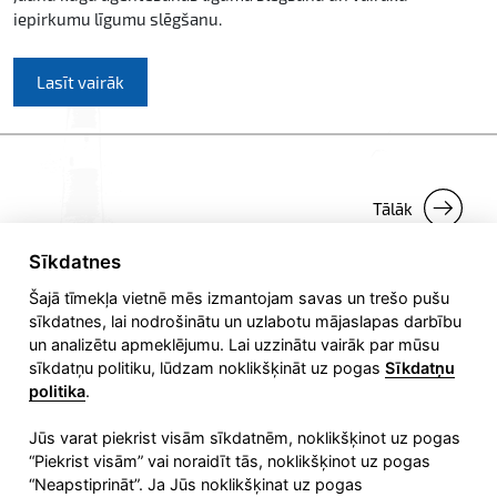
iepirkumu līgumu slēgšanu.
Lasīt vairāk
Tālāk
Sīkdatnes
Šajā tīmekļa vietnē mēs izmantojam savas un trešo pušu
sīkdatnes, lai nodrošinātu un uzlabotu mājaslapas darbību
un analizētu apmeklējumu. Lai uzzinātu vairāk par mūsu
sīkdatņu politiku, lūdzam noklikšķināt uz pogas
Sīkdatņu
politika
.
Jūs varat piekrist visām sīkdatnēm, noklikšķinot uz pogas
“Piekrist visām” vai noraidīt tās, noklikšķinot uz pogas
Liepājas speciālās ekonomiskās zonas pārvalde
“Neapstiprināt”. Ja Jūs noklikšķinat uz pogas
Fēniksa iela 4, Liepāja,