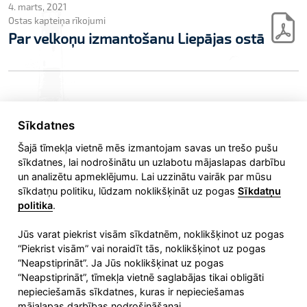
4. marts, 2021
Ostas kapteiņa rīkojumi
Par velkoņu izmantošanu Liepājas ostā
Sīkdatnes
Šajā tīmekļa vietnē mēs izmantojam savas un trešo pušu
sīkdatnes, lai nodrošinātu un uzlabotu mājaslapas darbību
un analizētu apmeklējumu. Lai uzzinātu vairāk par mūsu
sīkdatņu politiku, lūdzam noklikšķināt uz pogas
Sīkdatņu
politika
.
Jūs varat piekrist visām sīkdatnēm, noklikšķinot uz pogas
“Piekrist visām” vai noraidīt tās, noklikšķinot uz pogas
Liepājas speciālās ekonomiskās zonas pārvalde
“Neapstiprināt”. Ja Jūs noklikšķinat uz pogas
Fēniksa iela 4, Liepāja,
“Neapstiprināt”, tīmekļa vietnē saglabājas tikai obligāti
LV-3401, Latvija
nepieciešamās sīkdatnes, kuras ir nepieciešamas
mājalapas darbības nodrošināšanai.